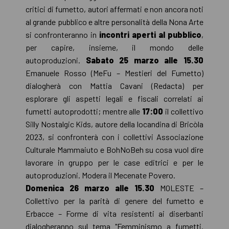
critici di fumetto, autori affermati e non ancora noti
al grande pubblico e altre personalità della Nona Arte
si confronteranno in
incontri aperti al pubblico
,
per capire, insieme, il mondo delle
autoproduzioni.
Sabato 25 marzo alle 15.30
Emanuele Rosso (MeFu – Mestieri del Fumetto)
dialogherà con Mattia Cavani (Redacta) per
esplorare gli aspetti legali e fiscali correlati ai
fumetti autoprodotti; mentre alle
17:00
il collettivo
Silly Nostalgic Kids, autore della locandina di Bricòla
2023, si confronterà con i collettivi Associazione
Culturale Mammaiuto e BohNoBeh su cosa vuol dire
lavorare in gruppo per le case editrici e per le
autoproduzioni. Modera il Mecenate Povero.
Domenica 26 marzo alle 15.30
MOLESTE –
Collettivo per la parità di genere del fumetto e
Erbacce – Forme di vita resistenti ai diserbanti
dialogheranno sul tema "Femminismo a fumetti.