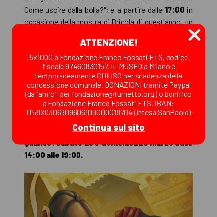
Come uscire dalla bolla?"; e a partire dalle
17:00
in
occasione della mostra di Bricòla di quest'anno, un
incontro e live painting di storie e leggende milanesi,
ATTENZIONE!
con la conduzione di Disma Pestalozza di Radio
5x1000 a Fondazione Franco Fossati ETS, codice
Popolare, contributi di Ivan Hurricane e dei
fiscale 97460830157. IL MUSEO a Milano è
partecipanti e pubblico di Bricòla.
temporaneamente CHIUSO per scadenza della
concessione comunale. DONAZIONI tramite Paypal
(da "amici" per fondazione@fumetto.org ) o bonifico
Bricòla 2023 è organizzato in collaborazione con il
a Fondazione Franco Fossati ETS, IBAN:
Municipio 4 di Milano.
IT58X0306909606100000018704 (Intesa SanPaolo)
Continua sul sito
Festival a ingresso libero
Quando: sabato 25 e domenica 26 marzo dalle
14:00 alle 19:00.