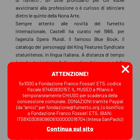
avvicinarsi alla professione o è curioso di sbirciare
dietro le quinte della Nona Arte.
Sempre attento alle novità del fumetto
internazionale, Castelli ha curato nel 1966, per
l’agenzia Opera Mundi, il famoso Blue Book, il
catalogo dei personaggi del King Features Syndicate
statunitense, in lingua italiana. A distanza di tempo
è anche tra i primi in Italia a parlare dei manga e delle
serie animate giapponesi, curando un catalogo in
ATTENZIONE!
lingua inglese per l’importante casa editrice
5x1000 a Fondazione Franco Fossati ETS, codice
giapponese Kodansha. In mostra, oltre a questi
fiscale 97460830157. IL MUSEO a Milano è
cataloghi, anche alcune pagine di un progetto che si
temporaneamente CHIUSO per scadenza della
concessione comunale. DONAZIONI tramite Paypal
proponeva di adattare in forma di manga celebri
(da "amici" per fondazione@fumetto.org ) o bonifico
opere liriche italiane.
a Fondazione Franco Fossati ETS, IBAN:
IT58X0306909606100000018704 (Intesa SanPaolo)
Una parte fondamentale della mostra è dedicata alla
Continua sul sito
creatura più importante e famosa di Alfredo Castelli,