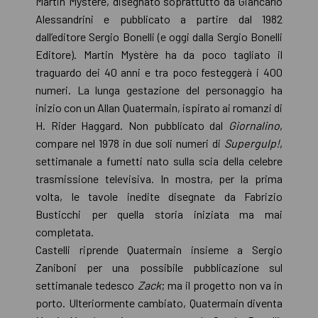
Martin Mystère, disegnato soprattutto da Giancarlo
Alessandrini e pubblicato a partire dal 1982
dall’editore Sergio Bonelli (e oggi dalla Sergio Bonelli
Editore). Martin Mystère ha da poco tagliato il
traguardo dei 40 anni e tra poco festeggerà i 400
numeri. La lunga gestazione del personaggio ha
inizio con un Allan Quatermain, ispirato ai romanzi di
H. Rider Haggard. Non pubblicato dal
Giornalino
,
compare nel 1978 in due soli numeri di
Supergulp!
,
settimanale a fumetti nato sulla scia della celebre
trasmissione televisiva. In mostra, per la prima
volta, le tavole inedite disegnate da Fabrizio
Busticchi per quella storia iniziata ma mai
completata.
Castelli riprende Quatermain insieme a Sergio
Zaniboni per una possibile pubblicazione sul
settimanale tedesco
Zack
; ma il progetto non va in
porto. Ulteriormente cambiato, Quatermain diventa