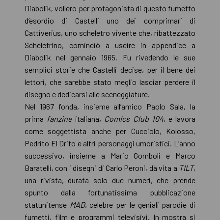
Diabolik, vollero per protagonista di questo fumetto
d’esordio di Castelli uno dei comprimari di
Cattiverius, uno scheletro vivente che, ribattezzato
Scheletrino, cominciò a uscire in appendice a
Diabolik nel gennaio 1965. Fu rivedendo le sue
semplici storie che Castelli decise, per il bene dei
lettori, che sarebbe stato meglio lasciar perdere il
disegno e dedicarsi alle sceneggiature.
Nel 1967 fonda, insieme all’amico Paolo Sala, la
prima
fanzine
italiana,
Comics Club 104
, e lavora
come soggettista anche per Cucciolo, Kolosso,
Pedrito El Drito e altri personaggi umoristici. L’anno
successivo, insieme a Mario Gomboli e Marco
Baratelli, con i disegni di Carlo Peroni, dà vita a
TILT
,
una rivista, durata solo due numeri, che prende
spunto dalla fortunatissima pubblicazione
statunitense
MAD
, celebre per le geniali parodie di
fumetti, film e programmi televisivi. In mostra si