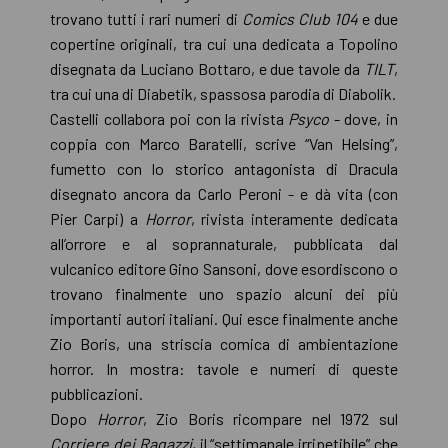
trovano tutti i rari numeri di
Comics Club 104
e due
copertine originali, tra cui una dedicata a Topolino
disegnata da Luciano Bottaro, e due tavole da
TILT
,
tra cui una di Diabetik, spassosa parodia di Diabolik.
Castelli collabora poi con la rivista
Psyco
- dove, in
coppia con Marco Baratelli, scrive “Van Helsing”,
fumetto con lo storico antagonista di Dracula
disegnato ancora da Carlo Peroni - e dà vita (con
Pier Carpi) a
Horror
, rivista interamente dedicata
all’orrore e al soprannaturale, pubblicata dal
vulcanico editore Gino Sansoni, dove esordiscono o
trovano finalmente uno spazio alcuni dei più
importanti autori italiani. Qui esce finalmente anche
Zio Boris, una striscia comica di ambientazione
horror. In mostra: tavole e numeri di queste
pubblicazioni.
Dopo
Horror
, Zio Boris ricompare nel 1972 sul
Corriere dei Ragazzi
, il “settimanale irripetibile” che