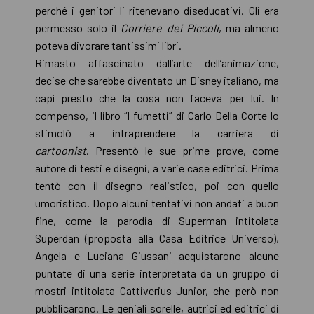
perché i genitori li ritenevano diseducativi. Gli era
permesso solo il
Corriere dei Piccoli
, ma almeno
poteva divorare tantissimi libri.
Rimasto affascinato dall’arte dell’animazione,
decise che sarebbe diventato un Disney italiano, ma
capì presto che la cosa non faceva per lui. In
compenso, il libro “I fumetti” di Carlo Della Corte lo
stimolò a intraprendere la carriera di
cartoonist
. Presentò le sue prime prove, come
autore di testi e disegni, a varie case editrici. Prima
tentò con il disegno realistico, poi con quello
umoristico. Dopo alcuni tentativi non andati a buon
fine, come la parodia di Superman intitolata
Superdan (proposta alla Casa Editrice Universo),
Angela e Luciana Giussani acquistarono alcune
puntate di una serie interpretata da un gruppo di
mostri intitolata Cattiverius Junior, che però non
pubblicarono. Le geniali sorelle, autrici ed editrici di