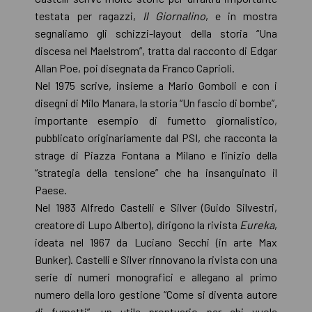
testata per ragazzi,
Il Giornalino
, e in mostra
segnaliamo gli schizzi-layout della storia “Una
discesa nel Maelstrom”, tratta dal racconto di Edgar
Allan Poe, poi disegnata da Franco Caprioli.
Nel 1975 scrive, insieme a Mario Gomboli e con i
disegni di Milo Manara, la storia “Un fascio di bombe”,
importante esempio di fumetto giornalistico,
pubblicato originariamente dal PSI, che racconta la
strage di Piazza Fontana a Milano e l’inizio della
“strategia della tensione” che ha insanguinato il
Paese.
Nel 1983 Alfredo Castelli e Silver (Guido Silvestri,
creatore di Lupo Alberto), dirigono la rivista
Eureka
,
ideata nel 1967 da Luciano Secchi (in arte Max
Bunker). Castelli e Silver rinnovano la rivista con una
serie di numeri monografici e allegano al primo
numero della loro gestione “Come si diventa autore
di fumetti”, un utile prontuario per chi vuole