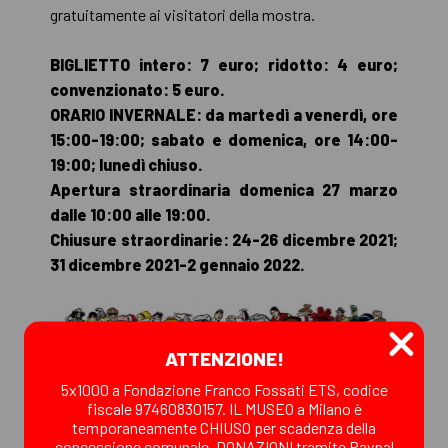
gratuitamente ai visitatori della mostra.
BIGLIETTO intero: 7 euro; ridotto: 4 euro;
convenzionato: 5 euro.
ORARIO INVERNALE: da martedì a venerdì, ore
15:00-19:00; sabato e domenica, ore 14:00-
19:00; lunedì chiuso.
Apertura straordinaria domenica 27 marzo
dalle 10:00 alle 19:00.
Chiusure straordinarie: 24-26 dicembre 2021;
31 dicembre 2021-2 gennaio 2022.
ATTENZIONE!
5x1000 a Fondazione Franco Fossati ETS, codice
fiscale 97460830157. IL MUSEO a Milano è
temporaneamente CHIUSO per scadenza della
concessione comunale. DONAZIONI tramite Paypal