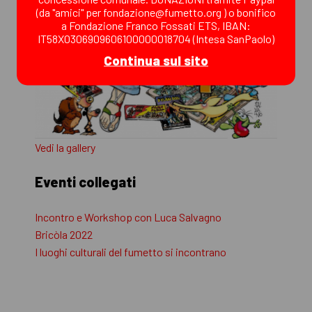
(da "amici" per fondazione@fumetto.org ) o bonifico
a Fondazione Franco Fossati ETS, IBAN:
IT58X0306909606100000018704 (Intesa SanPaolo)
Continua sul sito
Vedi la gallery
Eventi collegati
Incontro e Workshop con Luca Salvagno
Bricòla 2022
I luoghi culturali del fumetto si incontrano