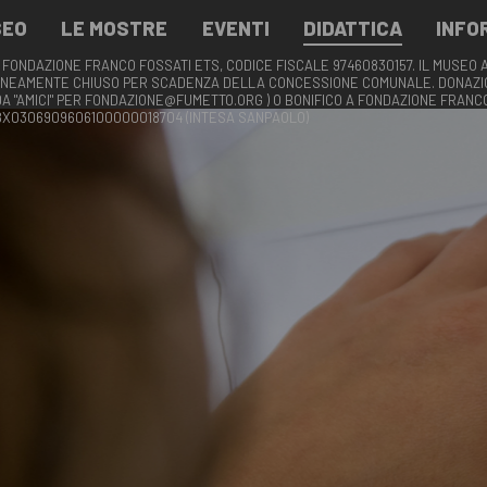
SEO
LE MOSTRE
EVENTI
DIDATTICA
INFO
 FONDAZIONE FRANCO FOSSATI ETS, CODICE FISCALE 97460830157. IL MUSEO 
NEAMENTE CHIUSO PER SCADENZA DELLA CONCESSIONE COMUNALE. DONAZIO
DA "AMICI" PER FONDAZIONE@FUMETTO.ORG ) O BONIFICO A FONDAZIONE FRANC
58X0306909606100000018704 (INTESA SANPAOLO)