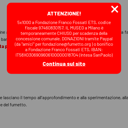
ATTENZIONE!
5x1000 a Fondazione Franco Fossati ETS, codice
fiscale 97460830157. IL MUSEO a Milano è
fine agosto e inizio settembre) e in quello
invernale
l’inventiva, la 
temporaneamente CHIUSO per scadenza della
concessione comunale. DONAZIONI tramite Paypal
re bambini e ragazzi
tra i 7 e i 14 anni
per esperienze fumettose!
(da "amici" per fondazione@fumetto.org ) o bonifico
ta pagina
.
a Fondazione Franco Fossati ETS, IBAN:
IT58X0306909606100000018704 (Intesa SanPaolo)
Continua sul sito
he lasciano il tempo all'approfondimento e alla sperimentazione, alla 
 e del fumetto.