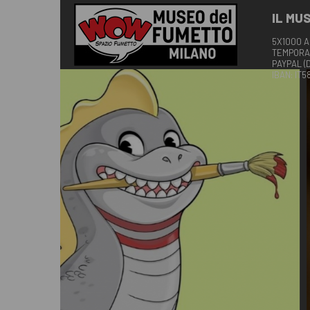
IL MU
5X1000 A
TEMPORA
PAYPAL (
IBAN: IT