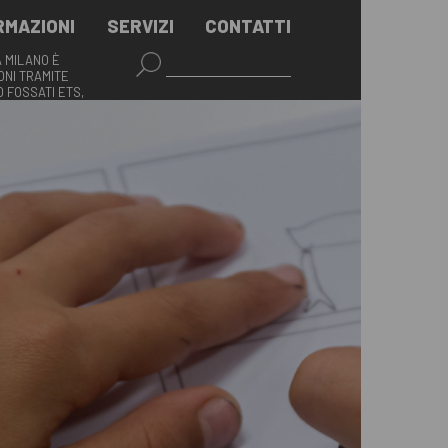
RMAZIONI
SERVIZI
CONTATTI
A MILANO È
NI TRAMITE
O FOSSATI ETS,