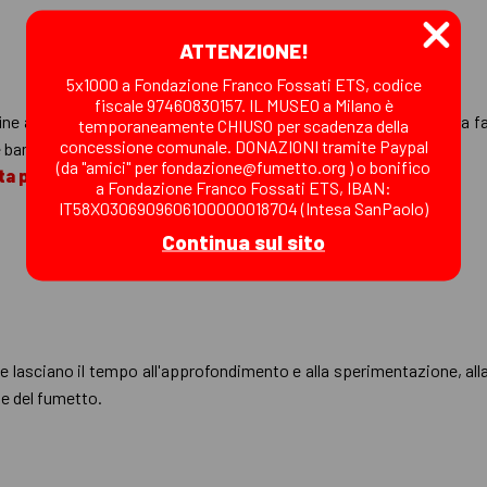
ATTENZIONE!
5x1000 a Fondazione Franco Fossati ETS, codice
fiscale 97460830157. IL MUSEO a Milano è
fine agosto e inizio settembre) e in quello
invernale
l’inventiva, la 
temporaneamente CHIUSO per scadenza della
concessione comunale. DONAZIONI tramite Paypal
re bambini e ragazzi
tra i 7 e i 14 anni
per esperienze fumettose!
(da "amici" per fondazione@fumetto.org ) o bonifico
ta pagina
.
a Fondazione Franco Fossati ETS, IBAN:
IT58X0306909606100000018704 (Intesa SanPaolo)
Continua sul sito
he lasciano il tempo all'approfondimento e alla sperimentazione, alla 
 e del fumetto.