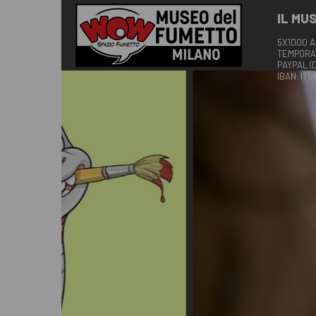
IL MU
5X1000 A
TEMPORA
PAYPAL (
IBAN: IT