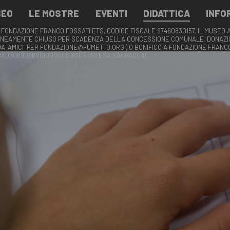
SEO
LE MOSTRE
EVENTI
DIDATTICA
INFO
 FONDAZIONE FRANCO FOSSATI ETS, CODICE FISCALE 97460830157. IL MUSEO 
NEAMENTE CHIUSO PER SCADENZA DELLA CONCESSIONE COMUNALE. DONAZIO
DA "AMICI" PER FONDAZIONE@FUMETTO.ORG ) O BONIFICO A FONDAZIONE FRANC
58X0306909606100000018704 (INTESA SANPAOLO)